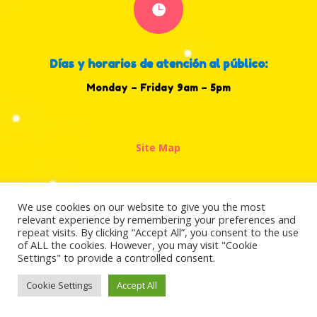

Días y horarios de atención al público:
Monday – Friday 9am – 5pm
Site Map
We use cookies on our website to give you the most
relevant experience by remembering your preferences and
Copyright ©2022 all rights reserved Amor
repeat visits. By clicking “Accept All”, you consent to the use
of ALL the cookies. However, you may visit "Cookie
Therapy Center.
Power by Hurricane Digital
Settings" to provide a controlled consent.
Marketing.
Cookie Settings
Accept All