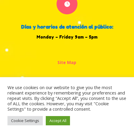

Días y horarios de atención al público:
Monday – Friday 9am – 5pm
Site Map
We use cookies on our website to give you the most
relevant experience by remembering your preferences and
Copyright ©2022 all rights reserved Amor
repeat visits. By clicking “Accept All”, you consent to the use
of ALL the cookies. However, you may visit "Cookie
Therapy Center.
Power by Hurricane Digital
Settings" to provide a controlled consent.
Marketing.
Cookie Settings
Accept All